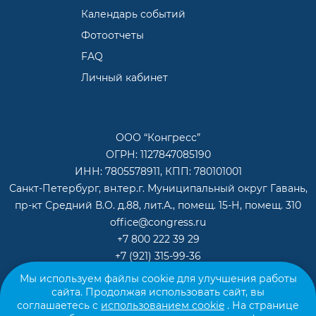
Календарь событий
Фотоотчеты
FAQ
Личный кабинет
ООО “Конгресс”
ОГРН: 1127847085190
ИНН: 7805578911, КПП: 780101001
Санкт-Петербург, вн.тер.г. Муниципальный округ Гавань,
пр-кт Средний В.О. д.88, лит.А., помещ. 15-Н, помещ. 310
office@congress.ru
+7 800 222 39 29
+7 (921) 315-99-36
Мы используем файлы cookie для улучшения работы
Скачать презентацию
сайта. Продолжая использовать сайт, вы
соглашаетесь с
использованием cookie
. На странице